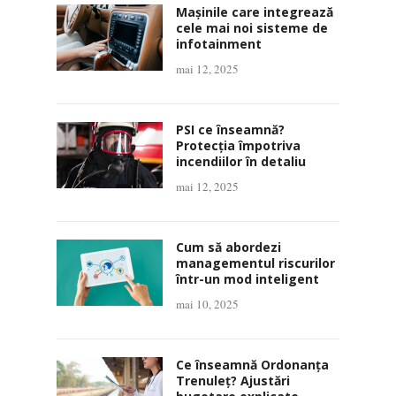
Mașinile care integrează
cele mai noi sisteme de
infotainment
mai 12, 2025
PSI ce înseamnă?
Protecția împotriva
incendiilor în detaliu
mai 12, 2025
Cum să abordezi
managementul riscurilor
într-un mod inteligent
mai 10, 2025
Ce înseamnă Ordonanța
Trenuleț? Ajustări