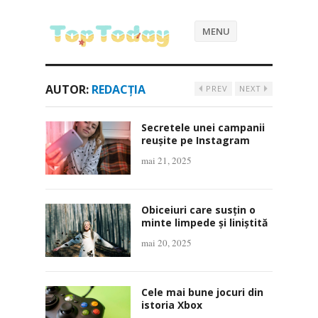
MENU
AUTOR:
REDACȚIA
PREV
NEXT
Secretele unei campanii
reușite pe Instagram
mai 21, 2025
Obiceiuri care susțin o
minte limpede și liniștită
mai 20, 2025
Cele mai bune jocuri din
istoria Xbox