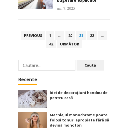
bugetare explicate
mai 7, 2025
Paginație
PREVIOUS
1
…
20
21
22
…
articole
42
URMĂTOR
Caută
după:
Recente
Idei de decorațiuni handmade
pentru casă
Machiajul monochrome poate
folosi tonuri apropiate fără să
devină monoton