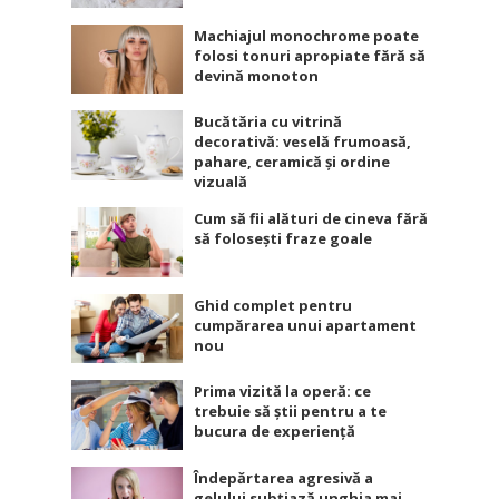
Machiajul monochrome poate
folosi tonuri apropiate fără să
devină monoton
Bucătăria cu vitrină
decorativă: veselă frumoasă,
pahare, ceramică și ordine
vizuală
Cum să fii alături de cineva fără
să folosești fraze goale
Ghid complet pentru
cumpărarea unui apartament
nou
Prima vizită la operă: ce
trebuie să știi pentru a te
bucura de experiență
Îndepărtarea agresivă a
gelului subțiază unghia mai