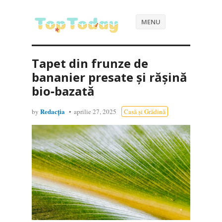
MENU
Tapet din frunze de
bananier presate și rășină
bio‑bazată
Redacția
by
aprilie 27, 2025
Casă și Grădină