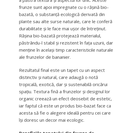
a păstra textura și aspectul lor unic. Aceste
frunze sunt apoi impregnate cu o rășină bio-
bazată, o substanță ecologică derivată din
plante sau alte surse naturale, care le conferă
durabilitate și le face mai ușor de întreținut.
Rășina bio-bazată protejează materialul,
păstrându-l stabil și rezistent în fața uzurii, dar
menține în același timp caracteristicile naturale
ale frunzelor de bananier.
Rezultatul final este un tapet cu un aspect
distinctiv și natural, care adaugă o notă
tropicală, exotică, dar și sustenabilă oricărui
spațiu. Textura fină a frunzelor și designul lor
organic creează un efect deosebit de estetic,
iar faptul că este un produs bio-bazat face ca
acesta să fie o alegere ideală pentru cei care
își doresc un decor mai ecologic.