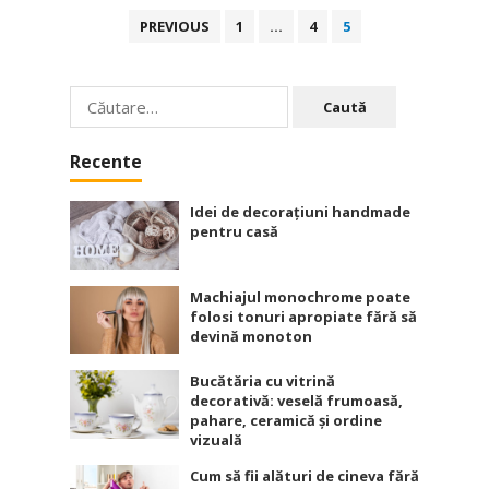
Paginație
PREVIOUS
1
…
4
5
articole
Caută
după:
Recente
Idei de decorațiuni handmade
pentru casă
Machiajul monochrome poate
folosi tonuri apropiate fără să
devină monoton
Bucătăria cu vitrină
decorativă: veselă frumoasă,
pahare, ceramică și ordine
vizuală
Cum să fii alături de cineva fără