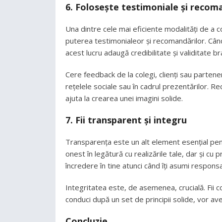
6. Folosește testimoniale și recom
Una dintre cele mai eficiente modalități de a co
puterea testimonialeor și recomandărilor. Când
acest lucru adaugă credibilitate și validitate b
Cere feedback de la colegi, clienți sau partener
rețelele sociale sau în cadrul prezentărilor. R
ajuta la crearea unei imagini solide.
7. Fii transparent și integru
Transparența este un alt element esențial pent
onest în legătură cu realizările tale, dar și cu 
încredere în tine atunci când îți asumi responsab
Integritatea este, de asemenea, crucială. Fii co
conduci după un set de principii solide, vor av
Concluzie