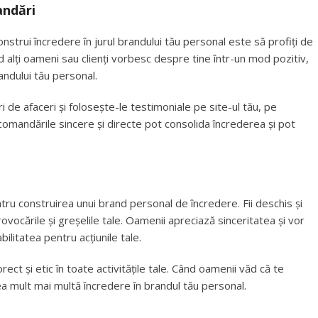
andări
nstrui încredere în jurul brandului tău personal este să profiți de
 alți oameni sau clienți vorbesc despre tine într-un mod pozitiv,
randului tău personal.
i de afaceri și folosește-le testimoniale pe site-ul tău, pe
ecomandările sincere și directe pot consolida încrederea și pot
ru construirea unui brand personal de încredere. Fii deschis și
provocările și greșelile tale. Oamenii apreciază sinceritatea și vor
ilitatea pentru acțiunile tale.
rect și etic în toate activitățile tale. Când oamenii văd că te
ea mult mai multă încredere în brandul tău personal.