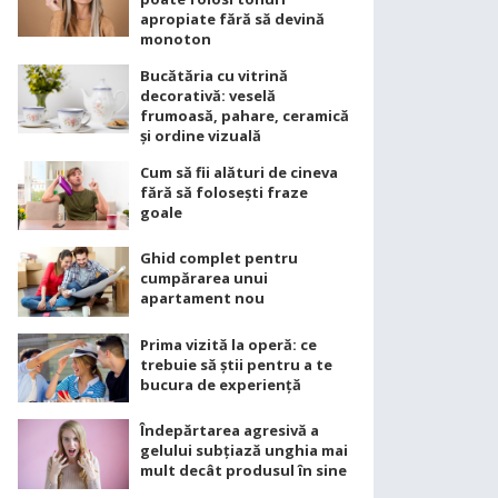
apropiate fără să devină
monoton
Bucătăria cu vitrină
decorativă: veselă
frumoasă, pahare, ceramică
și ordine vizuală
Cum să fii alături de cineva
fără să folosești fraze
goale
Ghid complet pentru
cumpărarea unui
apartament nou
Prima vizită la operă: ce
trebuie să știi pentru a te
bucura de experiență
Îndepărtarea agresivă a
gelului subțiază unghia mai
mult decât produsul în sine