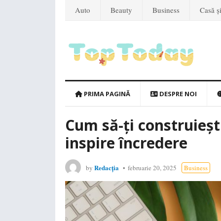
Auto
Beauty
Business
Casă ș
PRIMA PAGINĂ
DESPRE NOI
Cum să-ți construieșt
inspire încredere
Redacția
by
februarie 20, 2025
Business