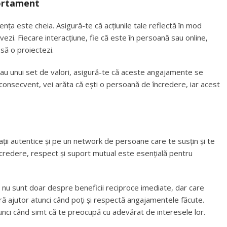
portament
ența este cheia. Asigură-te că acțiunile tale reflectă în mod
ovezi. Fiecare interacțiune, fie că este în persoană sau online,
 să o proiectezi.
sau unui set de valori, asigură-te că aceste angajamente se
 consecvent, vei arăta că ești o persoană de încredere, iar acest
ii autentice și pe un network de persoane care te susțin și te
ncredere, respect și suport mutual este esențială pentru
are nu sunt doar despre beneficii reciproce imediate, dar care
eră ajutor atunci când poți și respectă angajamentele făcute.
tunci când simt că te preocupă cu adevărat de interesele lor.