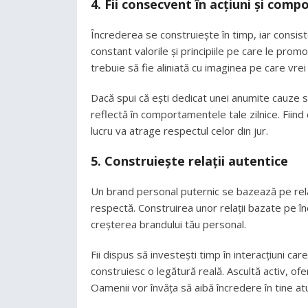
4. Fii consecvent în acțiuni și com
Încrederea se construiește în timp, iar consist
constant valorile și principiile pe care le prom
trebuie să fie aliniată cu imaginea pe care vrei
Dacă spui că ești dedicat unei anumite cauze 
reflectă în comportamentele tale zilnice. Fiind
lucru va atrage respectul celor din jur.
5. Construiește relații autentice
Un brand personal puternic se bazează pe relaț
respectă. Construirea unor relații bazate pe î
creșterea brandului tău personal.
Fii dispus să investești timp în interacțiuni c
construiesc o legătură reală. Ascultă activ, of
Oamenii vor învăța să aibă încredere în tine a