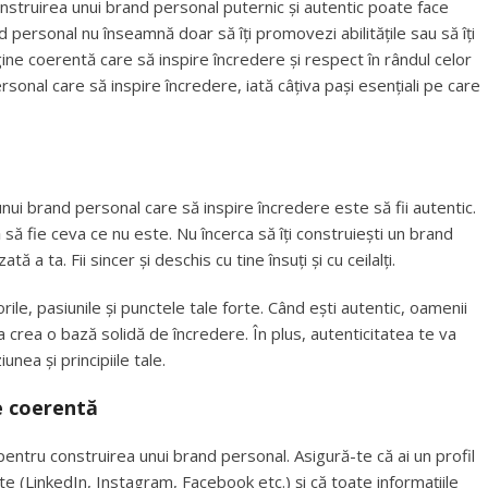
nstruirea unui brand personal puternic și autentic poate face
 personal nu înseamnă doar să îți promovezi abilitățile sau să îți
agine coerentă care să inspire încredere și respect în rândul celor
ersonal care să inspire încredere, iată câțiva pași esențiali pe care
unui brand personal care să inspire încredere este să fii autentic.
ă fie ceva ce nu este. Nu încerca să îți construiești un brand
 a ta. Fii sincer și deschis cu tine însuți și cu ceilalți.
rile, pasiunile și punctele tale forte. Când ești autentic, oamenii
va crea o bază solidă de încredere. În plus, autenticitatea te va
unea și principiile tale.
e coerentă
 pentru construirea unui brand personal. Asigură-te că ai un profil
e (LinkedIn, Instagram, Facebook etc.) și că toate informațiile