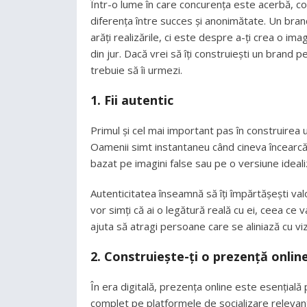
Într-o lume în care concurența este acerbă, co
diferența între succes și anonimătate. Un brand
arăți realizările, ci este despre a-ți crea o im
din jur. Dacă vrei să îți construiești un brand p
trebuie să îi urmezi.
1. Fii autentic
Primul și cel mai important pas în construirea 
Oamenii simt instantaneu când cineva încearcă s
bazat pe imagini false sau pe o versiune idealizată
Autenticitatea înseamnă să îți împărtășești valo
vor simți că ai o legătură reală cu ei, ceea ce 
ajuta să atragi persoane care se aliniază cu vizi
2. Construiește-ți o prezență onlin
În era digitală, prezența online este esențială
complet pe platformele de socializare relevant