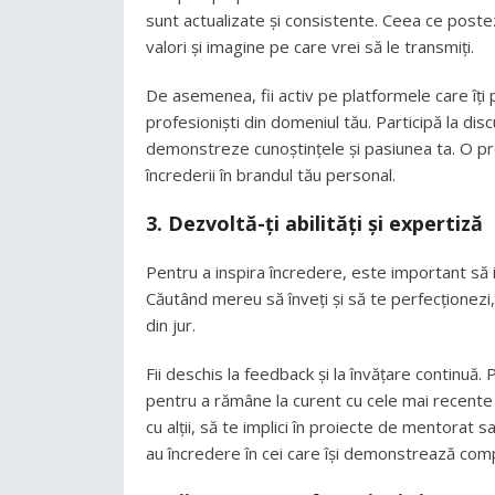
sunt actualizate și consistente. Ceea ce postez
valori și imagine pe care vrei să le transmiți.
De asemenea, fii activ pe platformele care îți p
profesioniști din domeniul tău. Participă la disc
demonstreze cunoștințele și pasiunea ta. O pre
încrederii în brandul tău personal.
3. Dezvoltă-ți abilități și expertiză
Pentru a inspira încredere, este important să in
Căutând mereu să înveți și să te perfecționezi, 
din jur.
Fii deschis la feedback și la învățare continuă
pentru a rămâne la curent cu cele mai recente t
cu alții, să te implici în proiecte de mentorat s
au încredere în cei care își demonstrează compet