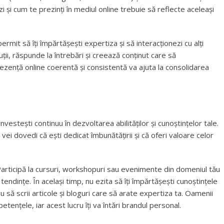
i și cum te prezinți în mediul online trebuie să reflecte aceleași
ermit să îți împărtășești expertiza și să interacționezi cu alți
uții, răspunde la întrebări și creează conținut care să
zență online coerentă și consistentă va ajuta la consolidarea
vestești continuu în dezvoltarea abilităților și cunoștințelor tale.
vei dovedi că ești dedicat îmbunătățirii și că oferi valoare celor
. Participă la cursuri, workshopuri sau evenimente din domeniul tău
endințe. În același timp, nu ezita să îți împărtășești cunoștințele
au să scrii articole și bloguri care să arate expertiza ta. Oamenii
ențele, iar acest lucru îți va întări brandul personal.