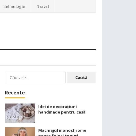
Tehnologie
Travel
Caută
după:
Recente
Idei de decorațiuni
handmade pentru casă
Machiajul monochrome
poate folosi tonuri