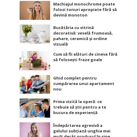
Machiajul monochrome poate
folosi tonuri apropiate fără să
devină monoton
Bucătăria cu vitrină
decorativă: veselă frumoasă,
pahare, ceramică și ordine
vizuală
Cum să fii alături de cineva fără
să folosești fraze goale
Ghid complet pentru
cumpărarea unui apartament
nou
Prima vizită la operă: ce
trebuie să știi pentru a te
bucura de experiență
Îndepărtarea agresivă a
gelului subțiază unghia mai
mult decât produsul în sine