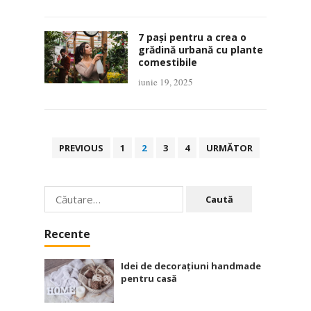
7 pași pentru a crea o
grădină urbană cu plante
comestibile
iunie 19, 2025
Paginație
PREVIOUS
1
2
3
4
URMĂTOR
articole
Caută
după:
Recente
Idei de decorațiuni handmade
pentru casă