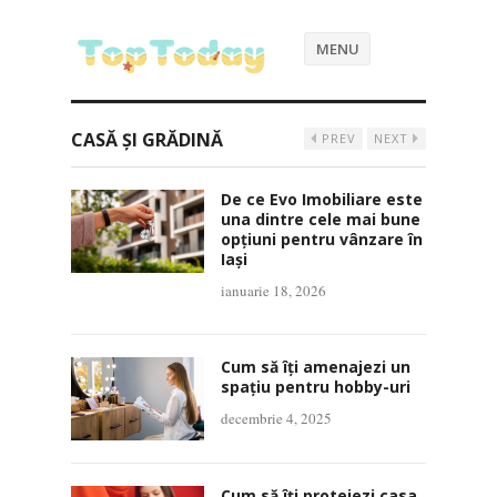
MENU
CASĂ ȘI GRĂDINĂ
PREV
NEXT
De ce Evo Imobiliare este
una dintre cele mai bune
opțiuni pentru vânzare în
Iași
ianuarie 18, 2026
Cum să îți amenajezi un
spațiu pentru hobby-uri
decembrie 4, 2025
Cum să îți protejezi casa