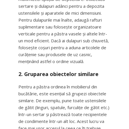
sertare și dulapuri adânci pentru a depozita
ustensilele și aparatele de mici dimensiuni.
Pentru dulapurile mai înalte, adaugă rafturi
suplimentare sau folosește organizatoare
verticale pentru a păstra vasele și altele într-
un mod eficient. Dacă ai dulapuri sub chiuvetă,
folosește coșuri pentru a aduna articolele de
curățenie sau produsele de uz casnic,
menținând astfel o ordine vizuală.
2.
Gruparea obiectelor similare
Pentru a păstra ordinea în mobilierul din
bucătărie, este esențial să grupezi obiectele
similare. De exemplu, pune toate ustensilele
de gătit (linguri, spatule, furculițe de gătit etc.)
într-un sertar și păstrează toate recipientele
de condimente într-un alt loc. Acest lucru va
face mai ușor accesul la ceea ce îți trebuie,