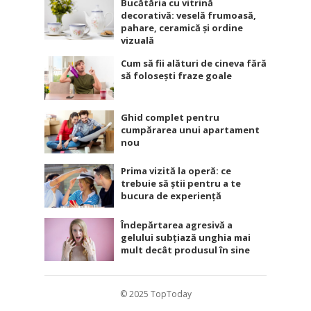
Bucătăria cu vitrină
decorativă: veselă frumoasă,
pahare, ceramică și ordine
vizuală
Cum să fii alături de cineva fără
să folosești fraze goale
Ghid complet pentru
cumpărarea unui apartament
nou
Prima vizită la operă: ce
trebuie să știi pentru a te
bucura de experiență
Îndepărtarea agresivă a
gelului subțiază unghia mai
mult decât produsul în sine
© 2025
TopToday