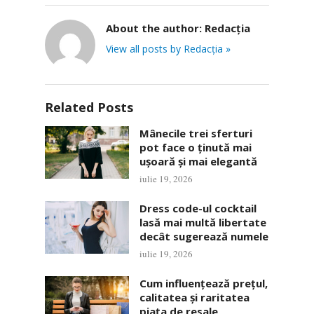
About the author:
Redacția
View all posts by Redacția »
Related Posts
Mânecile trei sferturi
pot face o ținută mai
ușoară și mai elegantă
iulie 19, 2026
Dress code-ul cocktail
lasă mai multă libertate
decât sugerează numele
iulie 19, 2026
Cum influențează prețul,
calitatea și raritatea
piața de resale