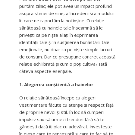
purtăm zilnic; ele pot avea un impact profund
asupra stimei de sine, a încrederii și a modului
în care ne raportăm la noi înșine. O relație
sănătoasă cu hainele tale înseamnă să le
privești ca pe niște aliați în exprimarea
identității tale și în susținerea bunăstării tale
emoționale, nu doar ca pe niște simple lucruri
de consum. Dar ce presupune concret această
relație echilibrată și cum o poți cultiva? Iată
câteva aspecte esențiale.
Alegerea conștientă a hainelor
O relație sănătoasă începe cu alegeri
vestimentare făcute cu atenție și respect față
de propriile nevoi și stil. În loc să cumperi
impulsiv sau să urmezi trenduri fără să te
gândești dacă îți plac cu adevărat, investește
în piese care te reprezintă și care te fac să te