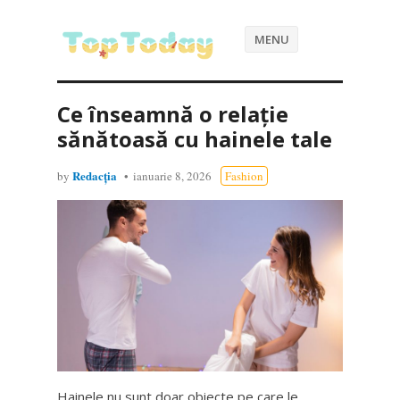
MENU
Ce înseamnă o relație
sănătoasă cu hainele tale
Redacția
by
ianuarie 8, 2026
Fashion
Hainele nu sunt doar obiecte pe care le