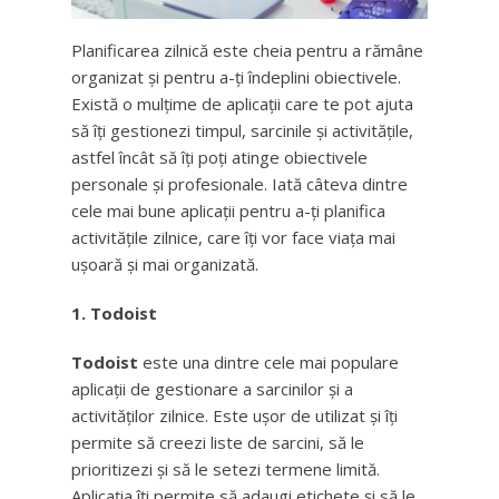
Planificarea zilnică este cheia pentru a rămâne
organizat și pentru a-ți îndeplini obiectivele.
Există o mulțime de aplicații care te pot ajuta
să îți gestionezi timpul, sarcinile și activitățile,
astfel încât să îți poți atinge obiectivele
personale și profesionale. Iată câteva dintre
cele mai bune aplicații pentru a-ți planifica
activitățile zilnice, care îți vor face viața mai
ușoară și mai organizată.
1. Todoist
Todoist
este una dintre cele mai populare
aplicații de gestionare a sarcinilor și a
activităților zilnice. Este ușor de utilizat și îți
permite să creezi liste de sarcini, să le
prioritizezi și să le setezi termene limită.
Aplicația îți permite să adaugi etichete și să le