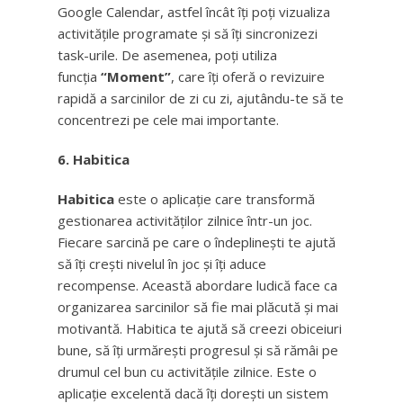
Google Calendar, astfel încât îți poți vizualiza
activitățile programate și să îți sincronizezi
task-urile. De asemenea, poți utiliza
funcția
“Moment”
, care îți oferă o revizuire
rapidă a sarcinilor de zi cu zi, ajutându-te să te
concentrezi pe cele mai importante.
6. Habitica
Habitica
este o aplicație care transformă
gestionarea activităților zilnice într-un joc.
Fiecare sarcină pe care o îndeplinești te ajută
să îți crești nivelul în joc și îți aduce
recompense. Această abordare ludică face ca
organizarea sarcinilor să fie mai plăcută și mai
motivantă. Habitica te ajută să creezi obiceiuri
bune, să îți urmărești progresul și să rămâi pe
drumul cel bun cu activitățile zilnice. Este o
aplicație excelentă dacă îți dorești un sistem