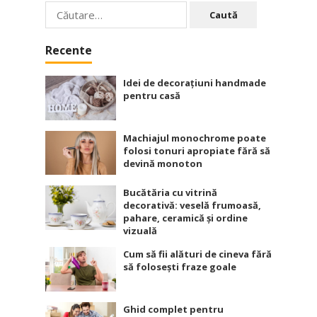
Caută
după:
Recente
Idei de decorațiuni handmade
pentru casă
Machiajul monochrome poate
folosi tonuri apropiate fără să
devină monoton
Bucătăria cu vitrină
decorativă: veselă frumoasă,
pahare, ceramică și ordine
vizuală
Cum să fii alături de cineva fără
să folosești fraze goale
Ghid complet pentru