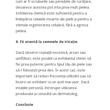
cum ar fi scruburile sau periuțele de curățare,
deoarece acestea pot irita prea mult pielea.
Exfolierea chimică este suficientă pentru a
îndepărta celulele moarte ale pielii și pentru a
stimula regenerarea celulară, fără a agresa
pielea.
8. Fii atentă la semnele de iritație
Dacă observi roșeață excesivă, arsuri sau
umflături, este posibil ca exfoliantul chimic să
fie prea puternic pentru tipul tău de piele sau
să-l folosești prea des. În acest caz, este
important să reduci frecvența utilizării sau să
încerci un exfoliant cu un acid mai ușor. Dacă
iritațiile persistă, întrerupe utilizarea
produsului și consultă un dermatolog.
Concluzie