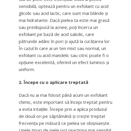
sensibilă, optează pentru un exfoliant cu acid
glicolic sau acid lactic, care sunt mai blânde și
mai hidratante. Dacă pielea ta este mai grasă
sau predispusă la acnee, poți încerca un
exfoliant pe bază de acid salicilic, care
pătrunde adânc în pori și ajută la curățarea lor.
În cazul în care ai un ten mixt sau normal, un
exfoliant cu acid mandelic sau citric poate fi o
opțiune excelentă, oferind un efect luminos și
uniform.
2. Începe cu o aplicare treptată
Dacă nu ai mai folosit până acum un exfoliant
chimic, este important să începi treptat pentru
a evita iritațiile. Începe prin a aplica produsul
de două ori pe săptămână și crește treptat
frecvența pe măsură ce pielea se obișnuiește.
Unele tipuri de piele pot reacționa mai sensibil