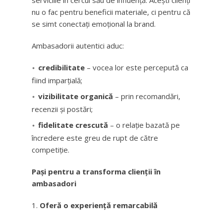
serviciile în cercul său de influență. Acești clienți
nu o fac pentru beneficii materiale, ci pentru că
se simt conectați emoțional la brand.
Ambasadorii autentici aduc:
credibilitate
– vocea lor este percepută ca
fiind imparțială;
vizibilitate organică
– prin recomandări,
recenzii și postări;
fidelitate crescută
– o relație bazată pe
încredere este greu de rupt de către
competiție.
Pași pentru a transforma clienții în
ambasadori
Oferă o experiență remarcabilă