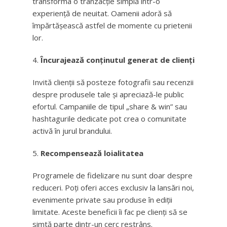
transforma o tranzacție simplă într-o
experiență de neuitat. Oamenii adoră să
împărtășească astfel de momente cu prietenii
lor.
Încurajează conținutul generat de clienți
Invită clienții să posteze fotografii sau recenzii
despre produsele tale și apreciază-le public
efortul. Campaniile de tipul „share & win” sau
hashtagurile dedicate pot crea o comunitate
activă în jurul brandului.
Recompensează loialitatea
Programele de fidelizare nu sunt doar despre
reduceri. Poți oferi acces exclusiv la lansări noi,
evenimente private sau produse în ediții
limitate. Aceste beneficii îi fac pe clienți să se
simtă parte dintr-un cerc restrâns.