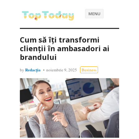
MENU
Cum să îți transformi
clienții în ambasadori ai
brandului
Redacția
by
noiembrie 9, 2025
Business