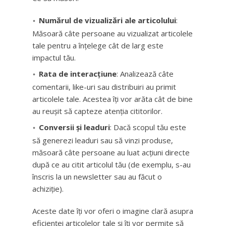
Numărul de vizualizări ale articolului
:
Măsoară câte persoane au vizualizat articolele
tale pentru a înțelege cât de larg este
impactul tău.
Rata de interacțiune
: Analizează câte
comentarii, like-uri sau distribuiri au primit
articolele tale. Acestea îți vor arăta cât de bine
au reușit să capteze atenția cititorilor.
Conversii și leaduri
: Dacă scopul tău este
să generezi leaduri sau să vinzi produse,
măsoară câte persoane au luat acțiuni directe
după ce au citit articolul tău (de exemplu, s-au
înscris la un newsletter sau au făcut o
achiziție).
Aceste date îți vor oferi o imagine clară asupra
eficienței articolelor tale și îți vor permite să