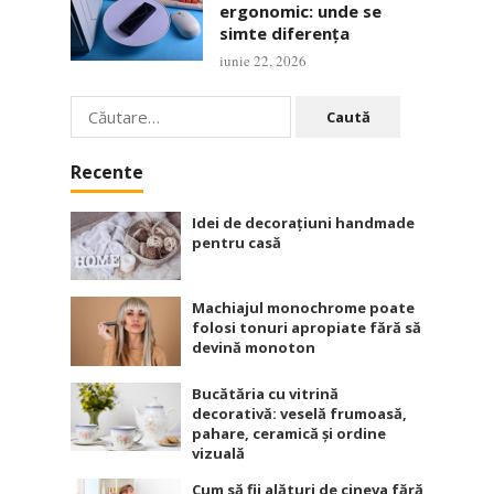
ergonomic: unde se
simte diferența
iunie 22, 2026
Caută
după:
Recente
Idei de decorațiuni handmade
pentru casă
Machiajul monochrome poate
folosi tonuri apropiate fără să
devină monoton
Bucătăria cu vitrină
decorativă: veselă frumoasă,
pahare, ceramică și ordine
vizuală
Cum să fii alături de cineva fără