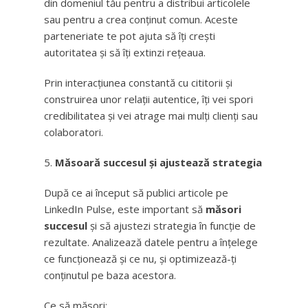
din domeniul tău pentru a distribui articolele
sau pentru a crea conținut comun. Aceste
parteneriate te pot ajuta să îți crești
autoritatea și să îți extinzi rețeaua.
Prin interacțiunea constantă cu cititorii și
construirea unor relații autentice, îți vei spori
credibilitatea și vei atrage mai mulți clienți sau
colaboratori.
Măsoară succesul și ajustează strategia
După ce ai început să publici articole pe
LinkedIn Pulse, este important să
măsori
succesul
și să ajustezi strategia în funcție de
rezultate. Analizează datele pentru a înțelege
ce funcționează și ce nu, și optimizează-ți
conținutul pe baza acestora.
Ce să măsori: