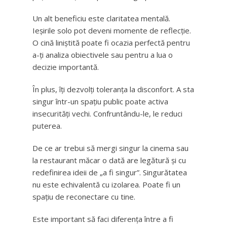
Un alt beneficiu este claritatea mentală.
Ieșirile solo pot deveni momente de reflecție.
O cină liniștită poate fi ocazia perfectă pentru
a-ți analiza obiectivele sau pentru a lua o
decizie importantă.
În plus, îți dezvolți toleranța la disconfort. A sta
singur într-un spațiu public poate activa
insecurități vechi. Confruntându-le, le reduci
puterea.
De ce ar trebui să mergi singur la cinema sau
la restaurant măcar o dată are legătură și cu
redefinirea ideii de „a fi singur”. Singurătatea
nu este echivalentă cu izolarea. Poate fi un
spațiu de reconectare cu tine.
Este important să faci diferența între a fi