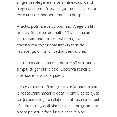
singur din alegere și a te simți exclus. Când
alegi conștient să ieși singur, mesajul interior
este unul de independență, nu de lipsă.
Practic, poți începe cu pași mici. Alege un film
pe care îți doreai de mult să îl vezi sau un
restaurant unde ai vrut să mergi. Nu
transforma experiența într-un test de
rezistență, ci într-un cadou pentru tine.
Poți lua o carte sau poți decide să stai pur și
simplu cu gândurile tale. Observă reacțiile
interioare fără să le judeci.
De ce ar trebui să mergi singur la cinema sau
la restaurant măcar o dată? Pentru că te ajută
să îți construiești o relație sănătoasă cu timpul
tău. Nu mai aștepți sincronizarea programelor
altora pentru a face lucruri care îți plac.