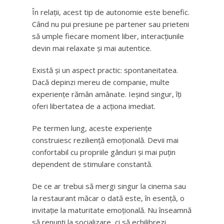
În relații, acest tip de autonomie este benefic.
Când nu pui presiune pe partener sau prieteni
să umple fiecare moment liber, interacțiunile
devin mai relaxate și mai autentice.
Există și un aspect practic: spontaneitatea.
Dacă depinzi mereu de companie, multe
experiențe rămân amânate. Ieșind singur, îți
oferi libertatea de a acționa imediat.
Pe termen lung, aceste experiențe
construiesc reziliență emoțională. Devii mai
confortabil cu propriile gânduri și mai puțin
dependent de stimulare constantă.
De ce ar trebui să mergi singur la cinema sau
la restaurant măcar o dată este, în esență, o
invitație la maturitate emoțională. Nu înseamnă
să renunți la socializare, ci să echilibrezi