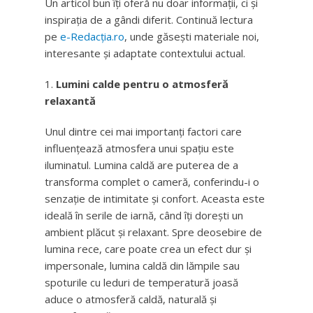
Un articol bun îți oferă nu doar informații, ci și
inspirația de a gândi diferit. Continuă lectura
pe
e-Redacția.ro
, unde găsești materiale noi,
interesante și adaptate contextului actual.
Lumini calde pentru o atmosferă
relaxantă
Unul dintre cei mai importanți factori care
influențează atmosfera unui spațiu este
iluminatul. Lumina caldă are puterea de a
transforma complet o cameră, conferindu-i o
senzație de intimitate și confort. Aceasta este
ideală în serile de iarnă, când îți dorești un
ambient plăcut și relaxant. Spre deosebire de
lumina rece, care poate crea un efect dur și
impersonale, lumina caldă din lămpile sau
spoturile cu leduri de temperatură joasă
aduce o atmosferă caldă, naturală și