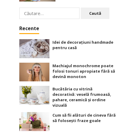
Caută
după:
Recente
Idei de decorațiuni handmade
pentru casă
Machiajul monochrome poate
folosi tonuri apropiate fără să
devină monoton
Bucătăria cu vitrină
decorativă: veselă frumoasă,
pahare, ceramică și ordine
vizuală
Cum să fii alături de cineva fără
să folosești fraze goale