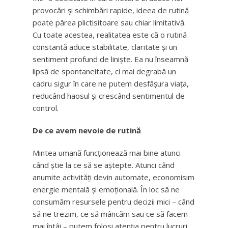
provocări și schimbări rapide, ideea de rutină
poate părea plictisitoare sau chiar limitativă.
Cu toate acestea, realitatea este că o rutină
constantă aduce stabilitate, claritate și un
sentiment profund de liniște. Ea nu înseamnă
lipsă de spontaneitate, ci mai degrabă un
cadru sigur în care ne putem desfășura viața,
reducând haosul și crescând sentimentul de
control.
De ce avem nevoie de rutină
Mintea umană funcționează mai bine atunci
când știe la ce să se aștepte. Atunci când
anumite activități devin automate, economisim
energie mentală și emoțională. În loc să ne
consumăm resursele pentru decizii mici – când
să ne trezim, ce să mâncăm sau ce să facem
mai întâi – putem folosi atenția pentru lucruri