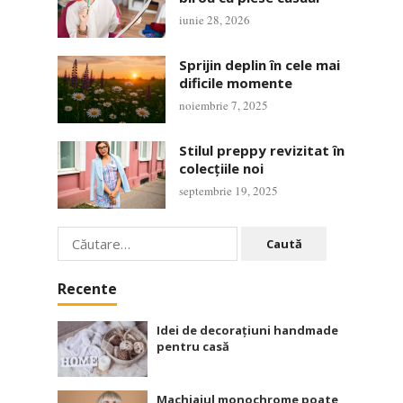
iunie 28, 2026
Sprijin deplin în cele mai
dificile momente
noiembrie 7, 2025
Stilul preppy revizitat în
colecțiile noi
septembrie 19, 2025
Caută
după:
Recente
Idei de decorațiuni handmade
pentru casă
Machiajul monochrome poate