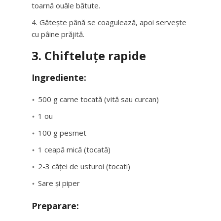
toarnă ouăle bătute.
Gătește până se coagulează, apoi servește
cu pâine prăjită.
3. Chifteluțe rapide
Ingrediente:
500 g carne tocată (vită sau curcan)
1 ou
100 g pesmet
1 ceapă mică (tocată)
2-3 căței de usturoi (tocati)
Sare și piper
Preparare: