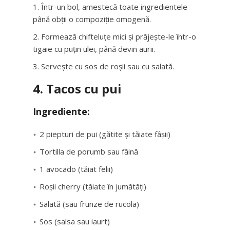
Într-un bol, amestecă toate ingredientele
până obții o compoziție omogenă.
Formează chifteluțe mici și prăjește-le într-o
tigaie cu puțin ulei, până devin aurii.
Servește cu sos de roșii sau cu salată.
4. Tacos cu pui
Ingrediente:
2 piepturi de pui (gătite și tăiate fâșii)
Tortilla de porumb sau făină
1 avocado (tăiat felii)
Roșii cherry (tăiate în jumătăți)
Salată (sau frunze de rucola)
Sos (salsa sau iaurt)