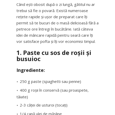
Când ești obosit după o zi lungă, gătitul nu ar
trebui să fie o povară. Există numeroase
rețete rapide și ușor de preparat care îți
permit să te bucuri de o masă delicioasă fără a
petrece ore întregi în bucătărie. Iată câteva
idei de mâncare rapidă pentru seară care îți
vor satisface pofta și îți vor economisi timpul.
1. Paste cu sos de roșii și
busuioc
Ingrediente:
250 g paste (spaghetti sau penne)
400 g roșii în conservă (sau proaspete,
tăiate)
2-3 căței de usturoi (tocați)
1/4 cană ulei de măsline