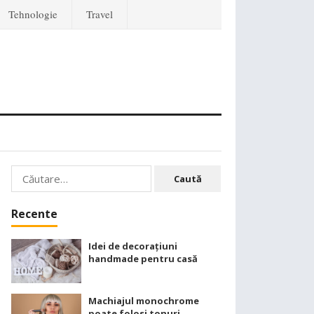
Tehnologie
Travel
Caută
după:
Recente
Idei de decorațiuni
handmade pentru casă
Machiajul monochrome
poate folosi tonuri