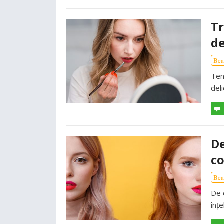
Tr
de
Bea
Ten
del
De
co
Bea
De 
înțe