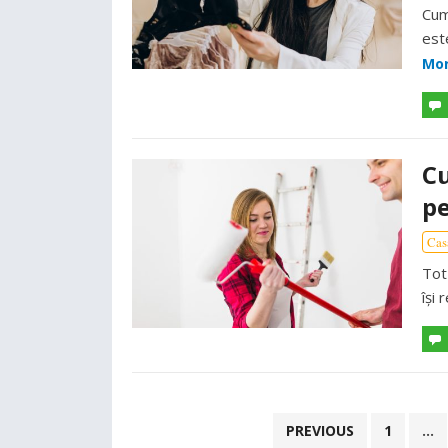
Cum 
est
Mo
Cu
pe
Cas
Tot
își
Paginație
PREVIOUS
1
…
articole