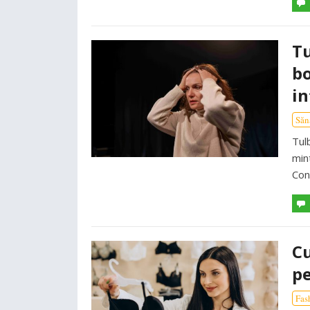
Tu
bo
in
Săn
Tul
min
Con
Cu
pe
Fas