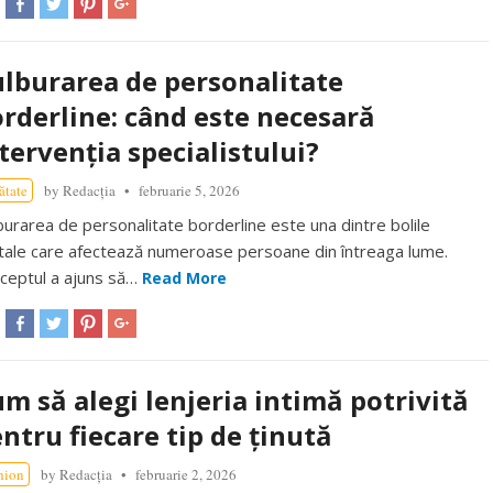
lburarea de personalitate
rderline: când este necesară
tervenția specialistului?
ătate
by
Redacția
februarie 5, 2026
burarea de personalitate borderline este una dintre bolile
tale care afectează numeroase persoane din întreaga lume.
ceptul a ajuns să…
Read More
m să alegi lenjeria intimă potrivită
ntru fiecare tip de ținută
hion
by
Redacția
februarie 2, 2026