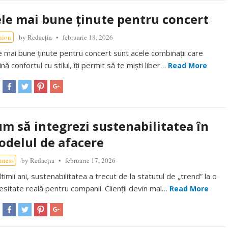
le mai bune ținute pentru concert
hion
by
Redacția
februarie 18, 2026
e mai bune ținute pentru concert sunt acele combinații care
nă confortul cu stilul, îți permit să te miști liber…
Read More
m să integrezi sustenabilitatea în
delul de afacere
iness
by
Redacția
februarie 17, 2026
ltimii ani, sustenabilitatea a trecut de la statutul de „trend” la o
esitate reală pentru companii. Clienții devin mai…
Read More