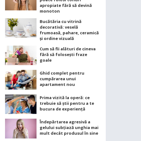
apropiate fără să devină
monoton
Bucătăria cu vitrină
decorativă: veselă
frumoasă, pahare, ceramică
și ordine vizuală
Cum să fii alături de cineva
fără să folosești fraze
goale
Ghid complet pentru
cumpărarea unui
apartament nou
Prima vizită la operă: ce
trebuie să știi pentru a te
bucura de experiență
Îndepărtarea agresivă a
gelului subțiază unghia mai
mult decât produsul în sine