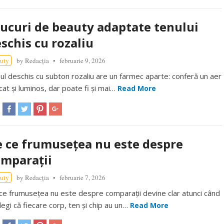
ucuri de beauty adaptate tenului
schis cu rozaliu
uty
by
Redacția
februarie 9, 2026
ul deschis cu subton rozaliu are un farmec aparte: conferă un aer
icat și luminos, dar poate fi și mai…
Read More
 ce frumusețea nu este despre
mparații
uty
by
Redacția
februarie 7, 2026
ce frumusețea nu este despre comparații devine clar atunci când
legi că fiecare corp, ten și chip au un…
Read More