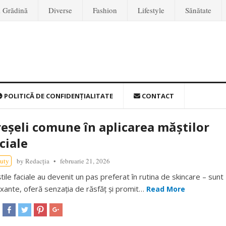
i Grădină
Diverse
Fashion
Lifestyle
Sănătate
POLITICĂ DE CONFIDENȚIALITATE
CONTACT
eșeli comune în aplicarea măștilor
ciale
uty
by
Redacția
februarie 21, 2026
tile faciale au devenit un pas preferat în rutina de skincare – sunt
axante, oferă senzația de răsfăț și promit…
Read More