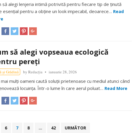
să alegi lenjeria intimă potrivită pentru fiecare tip de ținută
e esențial pentru a obține un look impecabil, deoarece…
Read
re
m să alegi vopseaua ecologică
ntru pereți
ă și Grădină
by
Redacția
ianuarie 28, 2026
 mai mulți oameni caută soluții prietenoase cu mediul atunci când
 renovează locuința. Într-o lume în care aerul poluat…
Read More
6
7
8
…
42
URMĂTOR