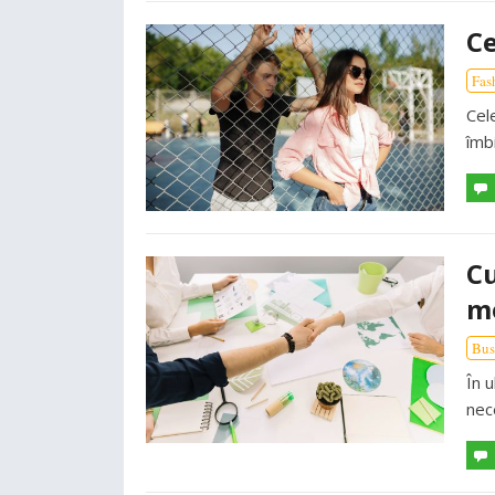
Ce
Fas
Cel
îmbi
Cu
mo
Bus
În u
nec