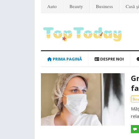
Auto
Beauty
Business
Casă ș
PRIMA PAGINĂ
DESPRE NOI
Gr
fa
Bea
Măș
rel