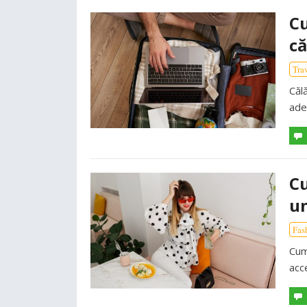
Cu
că
Tra
Căl
ade
Cu
un
Fas
Cum
acc