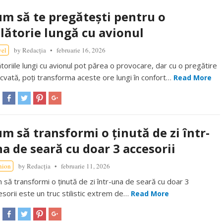
m să te pregătești pentru o
lătorie lungă cu avionul
vel
by
Redacția
februarie 16, 2026
ătoriile lungi cu avionul pot părea o provocare, dar cu o pregătire
cvată, poți transforma aceste ore lungi în confort…
Read More
m să transformi o ținută de zi într-
a de seară cu doar 3 accesorii
hion
by
Redacția
februarie 11, 2026
 să transformi o ținută de zi într-una de seară cu doar 3
esorii este un truc stilistic extrem de…
Read More