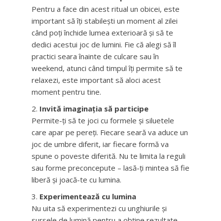
Pentru a face din acest ritual un obicei, este
important să îți stabilești un moment al zilei
când poți închide lumea exterioară și să te
dedici acestui joc de lumini. Fie că alegi să îl
practici seara înainte de culcare sau în
weekend, atunci când timpul îți permite să te
relaxezi, este important să aloci acest
moment pentru tine.
Invită imaginația să participe
Permite-ți să te joci cu formele și siluetele
care apar pe pereți. Fiecare seară va aduce un
joc de umbre diferit, iar fiecare formă va
spune o poveste diferită. Nu te limita la reguli
sau forme preconcepute – lasă-ți mintea să fie
liberă și joacă-te cu lumina.
Experimentează cu lumina
Nu uita să experimentezi cu unghiurile și
sursele de lumină pentru a obține rezultate