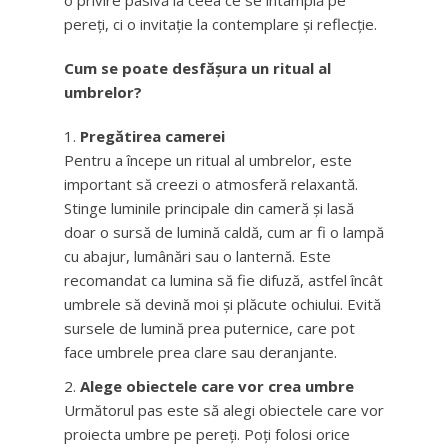
o privire pasivă la ceea ce se întâmplă pe
pereți, ci o invitație la contemplare și reflecție.
Cum se poate desfășura un ritual al
umbrelor?
Pregătirea camerei
Pentru a începe un ritual al umbrelor, este
important să creezi o atmosferă relaxantă.
Stinge luminile principale din cameră și lasă
doar o sursă de lumină caldă, cum ar fi o lampă
cu abajur, lumânări sau o lanternă. Este
recomandat ca lumina să fie difuză, astfel încât
umbrele să devină moi și plăcute ochiului. Evită
sursele de lumină prea puternice, care pot
face umbrele prea clare sau deranjante.
Alege obiectele care vor crea umbre
Următorul pas este să alegi obiectele care vor
proiecta umbre pe pereți. Poți folosi orice