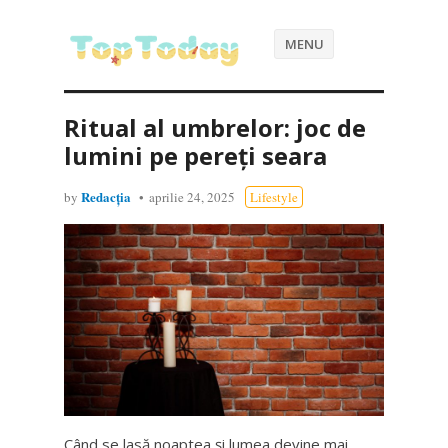
MENU
Ritual al umbrelor: joc de
lumini pe pereți seara
Redacția
by
aprilie 24, 2025
Lifestyle
Când se lasă noaptea și lumea devine mai