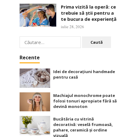
Prima vizită la operă: ce
trebuie să știi pentru a
te bucura de experiență
iulie 28, 2026
Caută
după:
Recente
Idei de decorațiuni handmade
pentru casă
Machiajul monochrome poate
folosi tonuri apropiate fără să
devină monoton
Bucătăria cu vitrină
decorativă: veselă frumoasă,
pahare, ceramică și ordine
vizuală