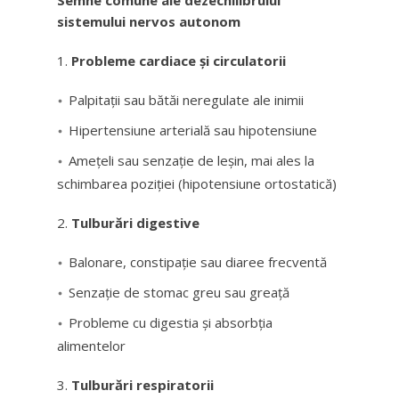
Semne comune ale dezechilibrului
sistemului nervos autonom
Probleme cardiace și circulatorii
Palpitații sau bătăi neregulate ale inimii
Hipertensiune arterială sau hipotensiune
Amețeli sau senzație de leșin, mai ales la
schimbarea poziției (hipotensiune ortostatică)
Tulburări digestive
Balonare, constipație sau diaree frecventă
Senzație de stomac greu sau greață
Probleme cu digestia și absorbția
alimentelor
Tulburări respiratorii