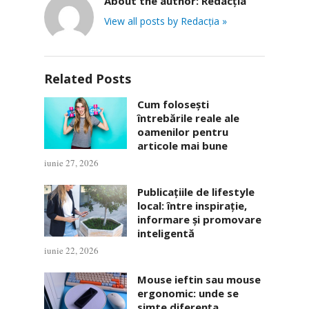
About the author:
Redacția
View all posts by Redacția »
Related Posts
Cum folosești
întrebările reale ale
oamenilor pentru
articole mai bune
iunie 27, 2026
Publicațiile de lifestyle
local: între inspirație,
informare și promovare
inteligentă
iunie 22, 2026
Mouse ieftin sau mouse
ergonomic: unde se
simte diferența