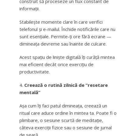
construit să proceseze un flux constant de
informații.
Stabilește momente clare în care verifici
telefonul și e-mailul. Închide notificările care nu
sunt esențiale. Permite-ți ore fără ecrane —
dimineața devreme sau înainte de culcare.
Acest spațiu de liniște digitală îți curăță mintea
mai eficient decât orice exercițiu de
productivitate.
Creează o rutină zilnică de “resetare
mentală”
Așa cum îți faci patul dimineața, creează un
ritual care aduce ordine în mintea ta. Poate fi o
plimbare, o sesiune scurtă de meditație,
câteva exerciții fizice sau o sesiune de jurnal
de seară.