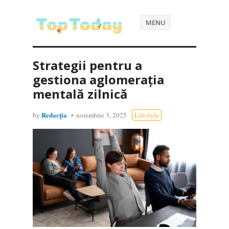
MENU
Strategii pentru a
gestiona aglomerația
mentală zilnică
Redacția
by
noiembrie 3, 2025
Lifestyle