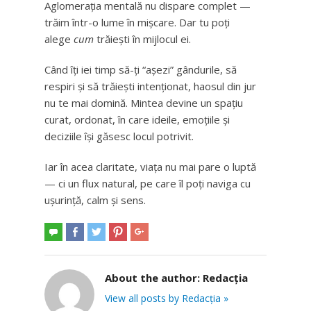
Aglomerația mentală nu dispare complet —
trăim într-o lume în mișcare. Dar tu poți
alege
cum
trăiești în mijlocul ei.
Când îți iei timp să-ți “așezi” gândurile, să
respiri și să trăiești intenționat, haosul din jur
nu te mai domină. Mintea devine un spațiu
curat, ordonat, în care ideile, emoțiile și
deciziile își găsesc locul potrivit.
Iar în acea claritate, viața nu mai pare o luptă
— ci un flux natural, pe care îl poți naviga cu
ușurință, calm și sens.
About the author:
Redacția
View all posts by Redacția »