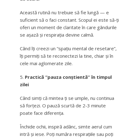
Această rutină nu trebuie să fie lungă — e
suficient să o faci constant. Scopul ei este să-ți
oferi un moment de claritate în care gândurile
se așază și respirația devine calmă.
Când îți creezi un “spațiu mental de resetare”,
îți permiți să te reconectezi la tine, chiar și în
cele mai aglomerate zile.
Practică “pauza conștientă” în timpul
zilei
Când simți că mintea ți se umple, nu continua
să forțezi. O pauză scurtă de 2-3 minute
poate face diferența.
Închide ochii, inspiră adânc, simte aerul cum
intră și iese. Poți număra respirațiile sau poți