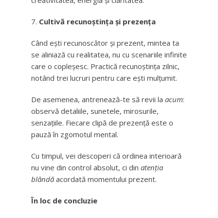
creativitatea, energia și claritatea.
Cultivă recunoștința și prezența
Când ești recunoscător și prezent, mintea ta
se aliniază cu realitatea, nu cu scenariile infinite
care o copleșesc. Practică recunoștința zilnic,
notând trei lucruri pentru care ești mulțumit.
De asemenea, antrenează-te să revii la
acum
:
observă detaliile, sunetele, mirosurile,
senzațiile. Fiecare clipă de prezență este o
pauză în zgomotul mental.
Cu timpul, vei descoperi că ordinea interioară
nu vine din control absolut, ci din
atenția
blândă
acordată momentului prezent.
În loc de concluzie