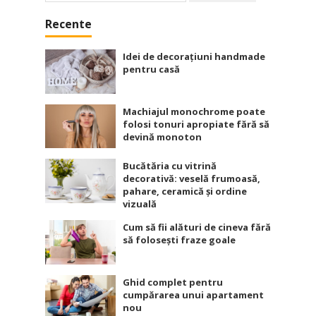
după:
Recente
Idei de decorațiuni handmade
pentru casă
Machiajul monochrome poate
folosi tonuri apropiate fără să
devină monoton
Bucătăria cu vitrină
decorativă: veselă frumoasă,
pahare, ceramică și ordine
vizuală
Cum să fii alături de cineva fără
să folosești fraze goale
Ghid complet pentru
cumpărarea unui apartament
nou