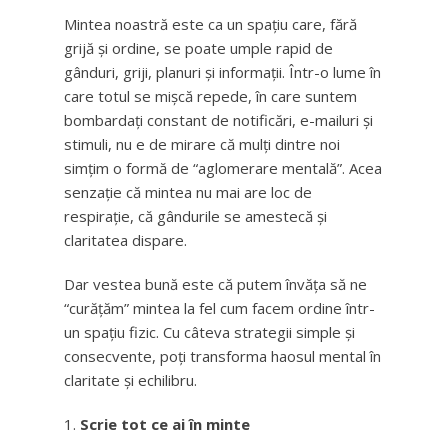
Mintea noastră este ca un spațiu care, fără
grijă și ordine, se poate umple rapid de
gânduri, griji, planuri și informații. Într-o lume în
care totul se mișcă repede, în care suntem
bombardați constant de notificări, e-mailuri și
stimuli, nu e de mirare că mulți dintre noi
simțim o formă de “aglomerare mentală”. Acea
senzație că mintea nu mai are loc de
respirație, că gândurile se amestecă și
claritatea dispare.
Dar vestea bună este că putem învăța să ne
“curățăm” mintea la fel cum facem ordine într-
un spațiu fizic. Cu câteva strategii simple și
consecvente, poți transforma haosul mental în
claritate și echilibru.
Scrie tot ce ai în minte