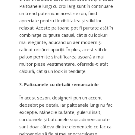
Paltoanele lungi cu croi larg sunt în continuare
un trend puternic în acest sezon, fiind
apreciate pentru flexibilitatea și stilul lor
relaxat. Aceste paltoane pot fi purtate atât în
combinație cu ținute casual, cât și cu lookuri
mai elegante, aducând un aer modern și
rafinat oricărei apariții. În plus, acest stil de
palton permite stratificarea ușoară a mai
multor piese vestimentare, oferindu-ți atât
căldură, cât și un look în tendințe.
Paltoanele cu detalii remarcabile
În acest sezon, designerii pun un accent
deosebit pe detalii, iar paltoanele lungi nu fac
excepție. Mânecile bufante, gulerul înalt,
cordoanele și butoanele supradimensionate
sunt doar câteva dintre elementele ce fac ca
paltoanele să fie și mai spectaculoase.