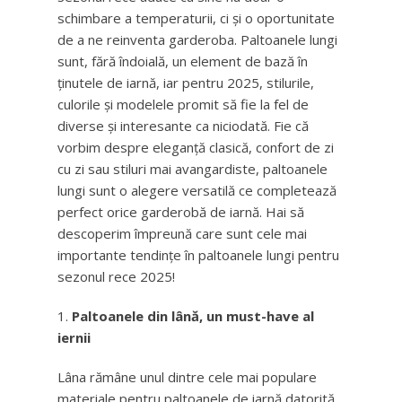
schimbare a temperaturii, ci și o oportunitate
de a ne reinventa garderoba. Paltoanele lungi
sunt, fără îndoială, un element de bază în
ținutele de iarnă, iar pentru 2025, stilurile,
culorile și modelele promit să fie la fel de
diverse și interesante ca niciodată. Fie că
vorbim despre eleganță clasică, confort de zi
cu zi sau stiluri mai avangardiste, paltoanele
lungi sunt o alegere versatilă ce completează
perfect orice garderobă de iarnă. Hai să
descoperim împreună care sunt cele mai
importante tendințe în paltoanele lungi pentru
sezonul rece 2025!
Paltoanele din lână, un must-have al
iernii
Lâna rămâne unul dintre cele mai populare
materiale pentru paltoanele de iarnă datorită