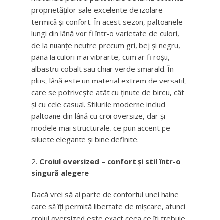
proprietăților sale excelente de izolare
termică și confort. În acest sezon, paltoanele
lungi din lână vor fi într-o varietate de culori,
de la nuanțe neutre precum gri, bej și negru,
până la culori mai vibrante, cum ar fi roșu,
albastru cobalt sau chiar verde smarald. În
plus, lână este un material extrem de versatil,
care se potrivește atât cu ținute de birou, cât
și cu cele casual. Stilurile moderne includ
paltoane din lână cu croi oversize, dar și
modele mai structurale, ce pun accent pe
siluete elegante și bine definite.
Croiul oversized – confort și stil într-o
singură alegere
Dacă vrei să ai parte de confortul unei haine
care să îți permită libertate de mișcare, atunci
croiul oversized este exact ceea ce îți trebuie.