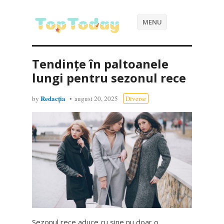
MENU
Tendințe în paltoanele
lungi pentru sezonul rece
Redacția
by
august 20, 2025
Diverse
Sezonul rece aduce cu sine nu doar o